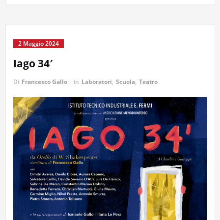
2 Maggio 2024
Iago 34′
Di
Francesco Gallo
in
Laboratori
,
Scuola
,
Teatro