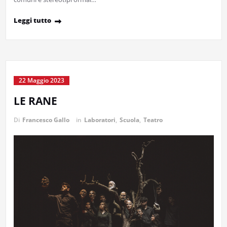
Leggi tutto
22 Maggio 2023
LE RANE
Di
Francesco Gallo
in
Laboratori
,
Scuola
,
Teatro