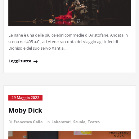
Le Rane è una delle più celebri commedie di Aristofane. Andata in
scena nel 405 a.C., ad Atene racconta del viaggio agli inferi di
Dioniso e del suo servo Xantia. …
Leggi tutto
29 Maggio 2022
Moby Dick
Di
Francesco Gallo
in
Laboratori
,
Scuola
,
Teatro