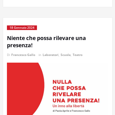
18 Gennaio 2024
Niente che possa rilevare una
presenza!
Di
Francesco Gallo
in
Laboratori
,
Scuola
,
Teatro