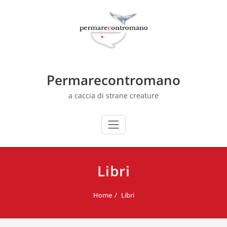
Skip
to
content
Permarecontromano
a caccia di strane creature
Libri
Home
Libri