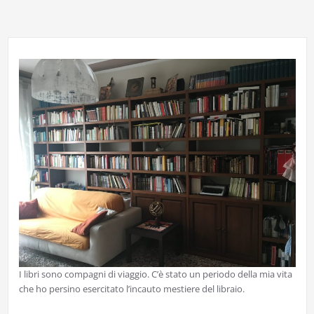
I libri sono compagni di viaggio. C’è stato un periodo della mia vita
che ho persino esercitato l’incauto mestiere del libraio.