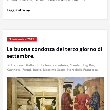
attività didattiche, cito testualmente, al fine di favorire…
Leggi tutto
3 Settembre 2019
La buona condotta del terzo giorno di
settembre.
Di
Francesco Gallo
in
La buona condotta
,
Scuola
Tag
Bar
,
Castriota
,
Fermi
,
Inizio
,
Massimo Gatto
,
Piero della Francesca