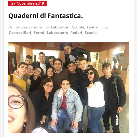
27 Novembre 2019
Quaderni di Fantastica.
Di
Francesco Gallo
in
Laboratori
,
Scuola
,
Teatro
Tag
Castrovillari
,
Fermi
,
Laboratorio
,
Rodari
,
Scuola