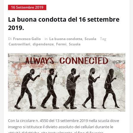
16 Settembre 2019
La buona condotta del 16 settembre
2019.
Di
Francesco Gallo
in
La buona condotta
,
Scuola
Tag
Castrovillari
,
dipendenze
,
Fermi
,
Scuola
Con la circolare n. 4550 del 13 settembre 2019 nella scuola dove
insegno si istituisce il divieto assoluto dei cellulari durante le