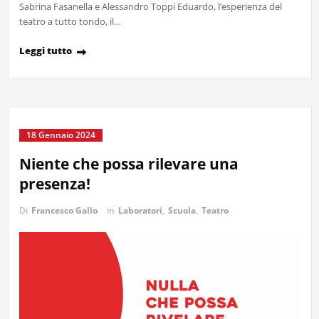
Sabrina Fasanella e Alessandro Toppi Eduardo, l’esperienza del
teatro a tutto tondo, il…
Leggi tutto
18 Gennaio 2024
Niente che possa rilevare una
presenza!
Di
Francesco Gallo
in
Laboratori
,
Scuola
,
Teatro