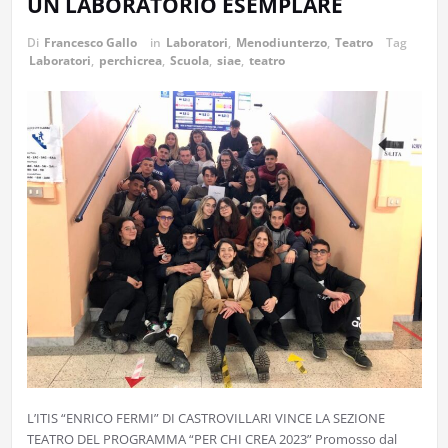
UN LABORATORIO ESEMPLARE
Di
Francesco Gallo
in
Laboratori
,
Menodiunterzo
,
Teatro
Tag
Laboratori
,
perchicrea
,
Scuola
,
siae
,
teatro
L’ITIS “ENRICO FERMI” DI CASTROVILLARI VINCE LA SEZIONE
TEATRO DEL PROGRAMMA “PER CHI CREA 2023” Promosso dal