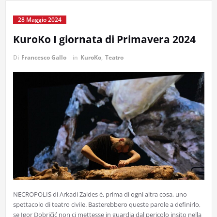
28 Maggio 2024
KuroKo I giornata di Primavera 2024
Di
Francesco Gallo
in
KuroKo
,
Teatro
NECROPOLIS di Arkadi Zaides è, prima di ogni altra cosa, uno
spettacolo di teatro civile. Basterebbero queste parole a definirlo,
se Igor Dobričić non ci mettesse in guardia dal pericolo insito nella