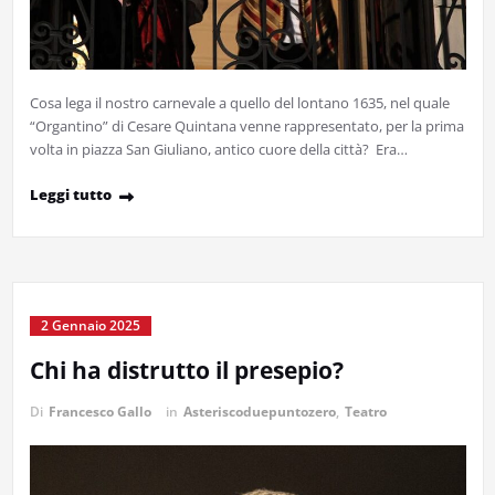
Cosa lega il nostro carnevale a quello del lontano 1635, nel quale
“Organtino” di Cesare Quintana venne rappresentato, per la prima
volta in piazza San Giuliano, antico cuore della città? Era…
Leggi tutto
2 Gennaio 2025
Chi ha distrutto il presepio?
Di
Francesco Gallo
in
Asteriscoduepuntozero
,
Teatro