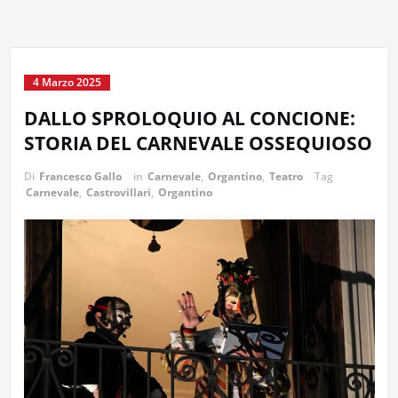
4 Marzo 2025
DALLO SPROLOQUIO AL CONCIONE:
STORIA DEL CARNEVALE OSSEQUIOSO
Di
Francesco Gallo
in
Carnevale
,
Organtino
,
Teatro
Tag
Carnevale
,
Castrovillari
,
Organtino