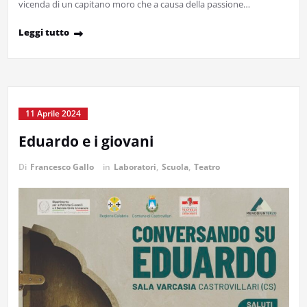
vicenda di un capitano moro che a causa della passione…
Leggi tutto
11 Aprile 2024
Eduardo e i giovani
Di
Francesco Gallo
in
Laboratori
,
Scuola
,
Teatro