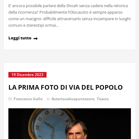
E’ ancora possibile parlare della Shoah senza cadere nella retorica
della ricorrenza? Probabilmente l’Olocausto è sempre apparso
come un macigno: difficile attraversarlo senza inciampare in luoghi
comuni e stereotipi ormai…
Leggi tutto
19 Dicembre 2023
LA PRIMA FOTO DI VIA DEL POPOLO
Di
Francesco Gallo
in
Asteriscoduepuntozero
,
Teatro