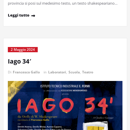
provincia si posi sul medesimo testo, un testo shakespeariano…
Leggi tutto
2 Maggio 2024
Iago 34′
Di
Francesco Gallo
in
Laboratori
,
Scuola
,
Teatro