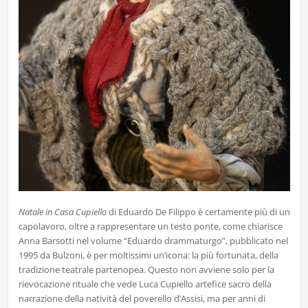
Natale in Casa Cupiello
di Eduardo De Filippo è certamente più di un
capolavoro, oltre a rappresentare un testo ponte, come chiarisce
Anna Barsotti nel volume “Eduardo drammaturgo”, pubblicato nel
1995 da Bulzoni, è per moltissimi un’icona: la più fortunata, della
tradizione teatrale partenopea. Questo non avviene solo per la
rievocazione rituale che vede Luca Cupiello artefice sacro della
narrazione della natività del poverello d’Assisi, ma per anni di