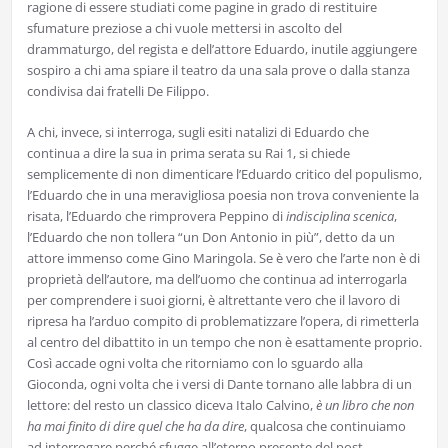
ragione di essere studiati come pagine in grado di restituire
sfumature preziose a chi vuole mettersi in ascolto del
drammaturgo, del regista e dell’attore Eduardo, inutile aggiungere
sospiro a chi ama spiare il teatro da una sala prove o dalla stanza
condivisa dai fratelli De Filippo.
A chi, invece, si interroga, sugli esiti natalizi di Eduardo che
continua a dire la sua in prima serata su Rai 1, si chiede
semplicemente di non dimenticare l’Eduardo critico del populismo,
l’Eduardo che in una meravigliosa poesia non trova conveniente la
risata, l’Eduardo che rimprovera Peppino di
indisciplina scenica
,
l’Eduardo che non tollera “un Don Antonio in più”, detto da un
attore immenso come Gino Maringola. Se è vero che l’arte non è di
proprietà dell’autore, ma dell’uomo che continua ad interrogarla
per comprendere i suoi giorni, è altrettante vero che il lavoro di
ripresa ha l’arduo compito di problematizzare l’opera, di rimetterla
al centro del dibattito in un tempo che non è esattamente proprio.
Così accade ogni volta che ritorniamo con lo sguardo alla
Gioconda, ogni volta che i versi di Dante tornano alle labbra di un
lettore: del resto un classico diceva Italo Calvino,
è un libro che non
ha mai finito di dire quel che ha da dire
, qualcosa che continuiamo
ad interrogare perché sfugge all’eterno presente del post-