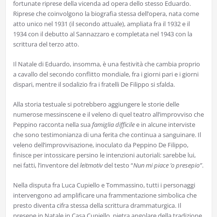
fortunate riprese della vicenda ad opera dello stesso Eduardo.
Riprese che coinvolgono la biografia stessa dell’opera, nata come
atto unico nel 1931 (il secondo attuale), ampliata fra il 1932 e il
1934 con il debutto al Sannazzaro e completata nel 1943 con la
scrittura del terzo atto.
Il Natale di Eduardo, insomma, è una festività che cambia proprio
a cavallo del secondo conflitto mondiale, fra i giorni pari e i giorni
dispari, mentre il sodalizio fra i fratelli De Filippo si sfalda.
Alla storia testuale si potrebbero aggiungere le storie delle
numerose messinscene e il veleno di quel teatro all’improvviso che
Peppino racconta nella sua
famiglia difficile
e in alcune interviste
che sono testimonianza di una ferita che continua a sanguinare. Il
veleno dell’improvvisazione, inoculato da Peppino De Filippo,
finisce per intossicare persino le intenzioni autoriali: sarebbe lui,
nei fatti, l’inventore del
leitmotiv
del testo “
Nun mi piace ’o presepio”
.
Nella disputa fra Luca Cupiello e Tommassino, tutti i personaggi
intervengono ad amplificare una frammentazione simbolica che
presto diventa cifra stessa della scrittura drammaturgica. Il
presepe in Natale in Casa Cupiello, pietra angolare della tradizione