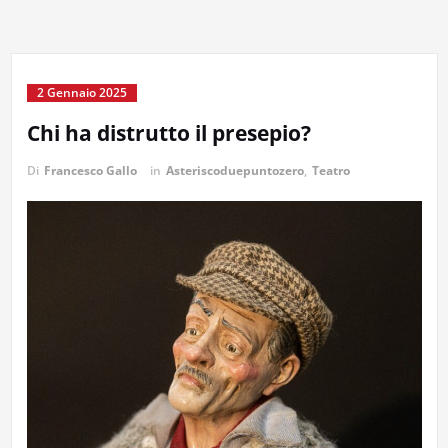
2 Gennaio 2025
Chi ha distrutto il presepio?
Di
Francesco Gallo
in
Asteriscoduepuntozero
,
Teatro