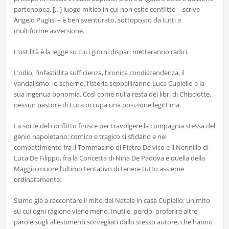
partenopea, […] luogo mitico in cui non esite conflitto – scrive
Angelo Puglisi – è ben sventurato, sottoposto da tutti a
multiforme avversione.
L’ostilità è la legge su cui i giorni dispari metteranno radici.
L’odio, l’infastidita sufficienza, l’ironica condiscendenza, il
vandalismo, lo scherno, l’isteria seppelliranno Luca Cupiello e la
sua ingenua bonomia. Così come nulla resta dei libri di Chisciotte,
nessun pastore di Luca occupa una posizione legittima.
La sorte del conflitto finisce per travolgere la compagnia stessa del
genio napoletano: comico e tragico si sfidano e nel
combattimento fra il Tommasino di Pietro De vico e il Nennillo di
Luca De Filippo, fra la Concetta di Nina De Padova e quella della
Maggio muore l’ultimo tentativo di tenere tutto assieme
ordinatamente.
Siamo già a raccontare il mito del Natale in casa Cupiello: un mito
su cui ogni ragione viene meno. Inutile, perciò, proferire altre
parole sugli allestimenti sorvegliati dallo stesso autore, che hanno