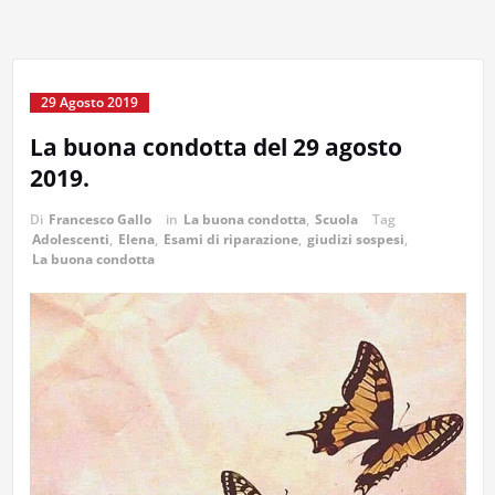
29 Agosto 2019
La buona condotta del 29 agosto
2019.
Di
Francesco Gallo
in
La buona condotta
,
Scuola
Tag
Adolescenti
,
Elena
,
Esami di riparazione
,
giudizi sospesi
,
La buona condotta