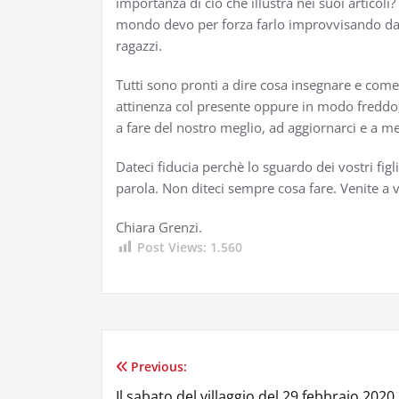
importanza di ciò che illustra nei suoi artico
mondo devo per forza farlo improvvisando dato 
ragazzi.
Tutti sono pronti a dire cosa insegnare e come
attinenza col presente oppure in modo freddo
a fare del nostro meglio, ad aggiornarci e a me
Dateci fiducia perchè lo sguardo dei vostri fig
parola. Non diteci sempre cosa fare. Venite a 
Chiara Grenzi.
Post Views:
1.560
Previous:
Navigazione
Il sabato del villaggio del 29 febbraio 2020.