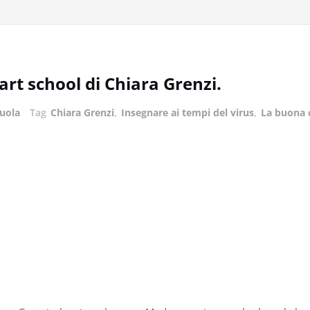
rt school di Chiara Grenzi.
uola
Tag
Chiara Grenzi
,
Insegnare ai tempi del virus
,
La buona 