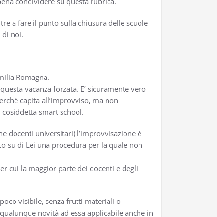
pena condividere su questa rubrica.
e a fare il punto sulla chiusura delle scuole
 di noi.
’Emilia Romagna.
i questa vacanza forzata. E’ sicuramente vero
perchè capita all’improvviso, ma non
a cosiddetta smart school.
he docenti universitari) l’improvvisazione è
to su di Lei una procedura per la quale non
er cui la maggior parte dei docenti e degli
co visibile, senza frutti materiali o
e qualunque novità ad essa applicabile anche in