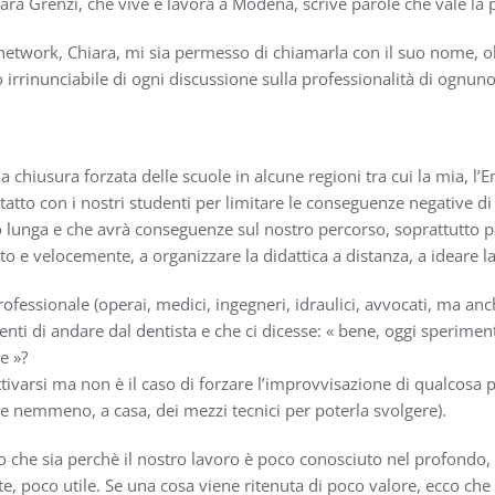
ra Grenzi, che vive e lavora a Modena, scrive parole che vale la 
network, Chiara, mi sia permesso di chiamarla con il suo nome, oltr
irrinunciabile di ogni discussione sulla professionalità di ognuno
a chiusura forzata delle scuole in alcune regioni tra cui la mia, l
atto con i nostri studenti per limitare le conseguenze negative d
to lunga e che avrà conseguenze sul nostro percorso, soprattutto 
o e velocemente, a organizzare la didattica a distanza, a ideare l
ofessionale (operai, medici, ingegneri, idraulici, avvocati, ma anc
ti di andare dal dentista e che ci dicesse: « bene, oggi sperimen
e »?
tivarsi ma non è il caso di forzare l’improvvisazione di qualcosa p
ne nemmeno, a casa, dei mezzi tecnici per poterla svolgere).
he sia perchè il nostro lavoro è poco conosciuto nel profondo, po
te, poco utile. Se una cosa viene ritenuta di poco valore, ecco ch