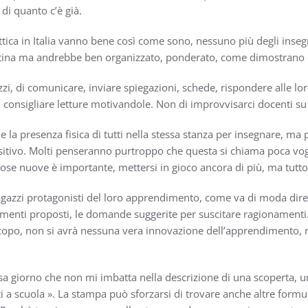
di quanto c’è già.
attica in Italia vanno bene così come sono, nessuno più degli ins
attina ma andrebbe ben organizzato, ponderato, come dimostrano es
azzi, di comunicare, inviare spiegazioni, schede, rispondere alle l
i, consigliare letture motivandole. Non di improvvisarci docenti 
 la presenza fisica di tutti nella stessa stanza per insegnare, m
sitivo. Molti penseranno purtroppo che questa si chiama poca vogl
cose nuove è importante, mettersi in gioco ancora di più, ma tutt
agazzi protagonisti del loro apprendimento, come va di moda dire. A
gomenti proposti, le domande suggerite per suscitare ragionament
o scopo, non si avrà nessuna vera innovazione dell’apprendimento,
 giorno che non mi imbatta nella descrizione di una scoperta, un
 a scuola ». La stampa può sforzarsi di trovare anche altre formul