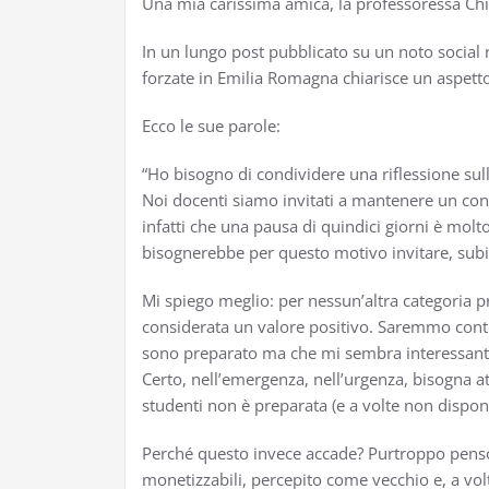
Una mia carissima amica, la professoressa Chia
In un lungo post pubblicato su un noto social 
forzate in Emilia Romagna chiarisce un aspetto 
Ecco le sue parole:
“Ho bisogno di condividere una riflessione sull
Noi docenti siamo invitati a mantenere un cont
infatti che una pausa di quindici giorni è mol
bisognerebbe per questo motivo invitare, subit
Mi spiego meglio: per nessun’altra categoria pr
considerata un valore positivo. Saremmo conten
sono preparato ma che mi sembra interessant
Certo, nell’emergenza, nell’urgenza, bisogna at
studenti non è preparata (e a volte non dispo
Perché questo invece accade? Purtroppo penso c
monetizzabili, percepito come vecchio e, a vol