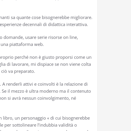
egnanti sa quante cose bisognerebbe migliorare.
perienze decennali di didattica interattiva.
oro domande, usare serie risorse on line,
su una piattaforma web.
a proprio perché non è giusto proporsi come un
ia di lavorare, mi dispiace se non viene colta
o ciò va preparato.
 renderli attivi e coinvolti è la relazione di
i. Se il mezzo è ultra moderno ma il contenuto
 non si avrà nessun coinvolgimento, né
 libro, un personaggio « di cui bisognerebbe
e per sottolineare l’indubbia validità o