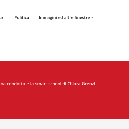
bri
Politica
Immagini ed altre finestre
na condotta e la smart school di Chiara Grenzi.