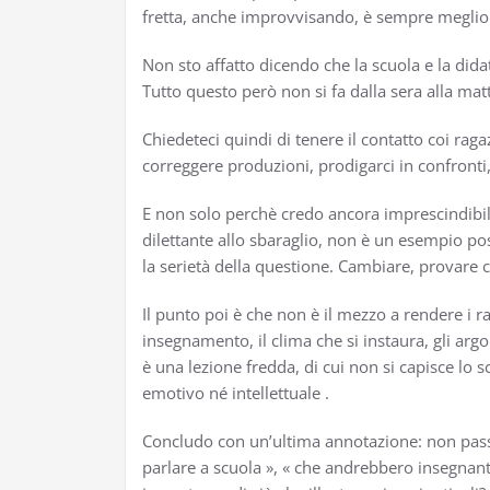
fretta, anche improvvisando, è sempre meglio 
Non sto affatto dicendo che la scuola e la did
Tutto questo però non si fa dalla sera alla m
Chiedeteci quindi di tenere il contatto coi rag
correggere produzioni, prodigarci in confront
E non solo perchè credo ancora imprescindibile
dilettante allo sbaraglio, non è un esempio po
la serietà della questione. Cambiare, provare 
Il punto poi è che non è il mezzo a rendere i r
insegnamento, il clima che si instaura, gli ar
è una lezione fredda, di cui non si capisce l
emotivo né intellettuale .
Concludo con un’ultima annotazione: non passa
parlare a scuola », « che andrebbero insegnanti