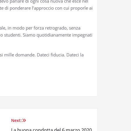
 devo parlare di ogni cosa nuova che esce nel
te di ponderare l’approccio con cui proporle ai
male, in modo per forza retrogrado, senza
amo studenti. Siamo quotidianamente impegnati
si mille domande. Dateci fiducia. Dateci la
Next:
La buona condotta del 6 marzo 2020.