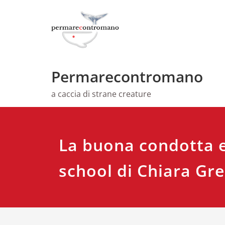
Skip
to
content
Permarecontromano
a caccia di strane creature
La buona condotta e
school di Chiara Gre