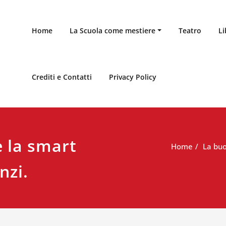
Home
La Scuola come mestiere
Teatro
Li
Crediti e Contatti
Privacy Policy
 la smart
Home
La buo
nzi.