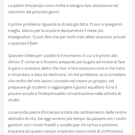
Le pietre d’inciampo sono molte e bisogna fare attenzione nel
cammino dei prossimi giorni.
Il primo problema riguarda la strada già fatta. Provo a spiegarmi
meglio. Marzo per la scuola è decisamente il mese più
impegnativo. Si può dire che per molti miei allievi eravamo arrivati
a
spezzare il fiato
.
Spezzare il fiato
per i podisti è il momento in cui si è pronti allo
sforzo. E’ come se ci fossimo preparati per la gara ed invece di fare
la gara ci avessero detto che non si farà nessuna corsa e che tutto
è rimandato a data da destinarsi. Un bel problema, se si considera
che molto del mio lavoro consiste nel creare un gruppo, nel
preparare gli studenti a raggiungere il giusto equilibrio fra la il
piacere sociale e l’indispensabile concentrazione nelle attività di
studio.
La seconda pietra d’inciampo è data dal cambiamento delle nostre
abitudini di vita. Da oggi avremo più tempo da passare con i nostri
genitori, con i nostri fratelli o sorelle (per chi ne ha) e potremo
imparare da questo tempo insperato nuovi modi di confrontarsi