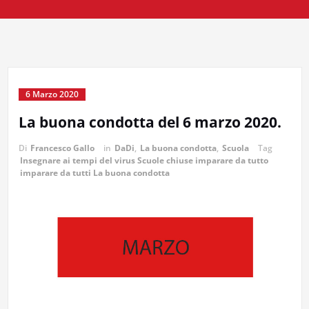
6 Marzo 2020
La buona condotta del 6 marzo 2020.
Di
Francesco Gallo
in
DaDi
,
La buona condotta
,
Scuola
Tag
Insegnare ai tempi del virus Scuole chiuse imparare da tutto
imparare da tutti La buona condotta