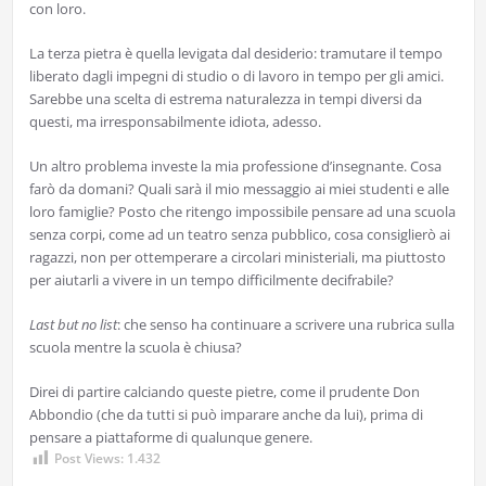
con loro.
La terza pietra è quella levigata dal desiderio: tramutare il tempo
liberato dagli impegni di studio o di lavoro in tempo per gli amici.
Sarebbe una scelta di estrema naturalezza in tempi diversi da
questi, ma irresponsabilmente idiota, adesso.
Un altro problema investe la mia professione d’insegnante. Cosa
farò da domani? Quali sarà il mio messaggio ai miei studenti e alle
loro famiglie? Posto che ritengo impossibile pensare ad una scuola
senza corpi, come ad un teatro senza pubblico, cosa consiglierò ai
ragazzi, non per ottemperare a circolari ministeriali, ma piuttosto
per aiutarli a vivere in un tempo difficilmente decifrabile?
Last but no list
: che senso ha continuare a scrivere una rubrica sulla
scuola mentre la scuola è chiusa?
Direi di partire calciando queste pietre, come il prudente Don
Abbondio (che da tutti si può imparare anche da lui), prima di
pensare a piattaforme di qualunque genere.
Post Views:
1.432