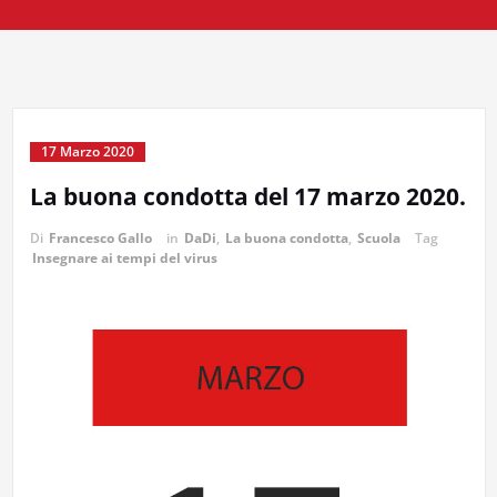
17 Marzo 2020
La buona condotta del 17 marzo 2020.
Di
Francesco Gallo
in
DaDi
,
La buona condotta
,
Scuola
Tag
Insegnare ai tempi del virus