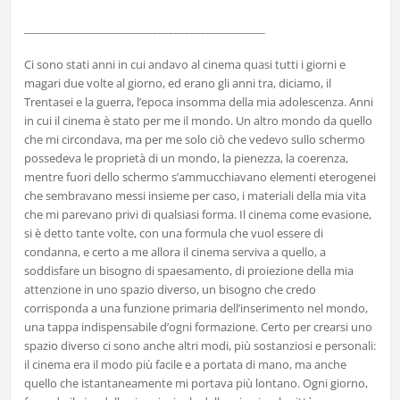
_____________________________________________
Ci sono stati anni in cui andavo al cinema quasi tutti i giorni e
magari due volte al giorno, ed erano gli anni tra, diciamo, il
Trentasei e la guerra, l’epoca insomma della mia adolescenza. Anni
in cui il cinema è stato per me il mondo. Un altro mondo da quello
che mi circondava, ma per me solo ciò che vedevo sullo schermo
possedeva le proprietà di un mondo, la pienezza, la coerenza,
mentre fuori dello schermo s’ammucchiavano elementi eterogenei
che sembravano messi insieme per caso, i materiali della mia vita
che mi parevano privi di qualsiasi forma. Il cinema come evasione,
si è detto tante volte, con una formula che vuol essere di
condanna, e certo a me allora il cinema serviva a quello, a
soddisfare un bisogno di spaesamento, di proiezione della mia
attenzione in uno spazio diverso, un bisogno che credo
corrisponda a una funzione primaria dell’inserimento nel mondo,
una tappa indispensabile d’ogni formazione. Certo per crearsi uno
spazio diverso ci sono anche altri modi, più sostanziosi e personali:
il cinema era il modo più facile e a portata di mano, ma anche
quello che istantaneamente mi portava più lontano. Ogni giorno,