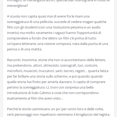
immagini, di meravigliosi attori, spettacolari scenografie e musiche
meravigliose?
A scuola non capita quasi mai di avere fra le mani una
sceneggiatura di una pellicola; succede di vedere magari qualche
film con gli studenti (con una risoluzione pessima e un audio
incerto) ma molto raramente i ragazzi hanno l’opportunità di
comprendere a fondo che dietro un film c’è prima di tutto
un’opera letteraria: una visione compiuta, nata dalla punta di una
penna o di una matita.
Racconti, insomma; storie che non si accontentano delle lettere,
ma pretendono, attori, attrezzisti, scenografi, luci, costumi,
microfoni, musicisti, truccatori, sarti, tecnici, registi… quanta fatica
per far brillare una storia sullo schermo, e poi quando quando
quella storia hai finito per amarla davvero, ti capita di comprare
persino la sceneggiatura. Lì, trovi con sorpresa una bella
introduzione di Italo Calvino e cose che non corrispondono
esattamente al film che avevi visto…
Perché le storie camminano un po’ per conto loro e delle volte,
certi personaggi non rispettano nemmeno il brogliaccio del regista.