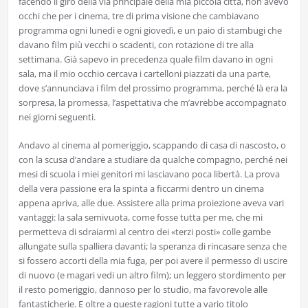
facendo il giro della via principale della mia piccola città, non avevo
occhi che per i cinema, tre di prima visione che cambiavano
programma ogni lunedì e ogni giovedì, e un paio di stambugi che
davano film più vecchi o scadenti, con rotazione di tre alla
settimana. Già sapevo in precedenza quale film davano in ogni
sala, ma il mio occhio cercava i cartelloni piazzati da una parte,
dove s’annunciava i film del prossimo programma, perché là era la
sorpresa, la promessa, l’aspettativa che m’avrebbe accompagnato
nei giorni seguenti.
Andavo al cinema al pomeriggio, scappando di casa di nascosto, o
con la scusa d’andare a studiare da qualche compagno, perché nei
mesi di scuola i miei genitori mi lasciavano poca libertà. La prova
della vera passione era la spinta a ficcarmi dentro un cinema
appena apriva, alle due. Assistere alla prima proiezione aveva vari
vantaggi: la sala semivuota, come fosse tutta per me, che mi
permetteva di sdraiarmi al centro dei «terzi posti» colle gambe
allungate sulla spalliera davanti; la speranza di rincasare senza che
si fossero accorti della mia fuga, per poi avere il permesso di uscire
di nuovo (e magari vedi un altro film); un leggero stordimento per
il resto pomeriggio, dannoso per lo studio, ma favorevole alle
fantasticherie. E oltre a queste ragioni tutte a vario titolo