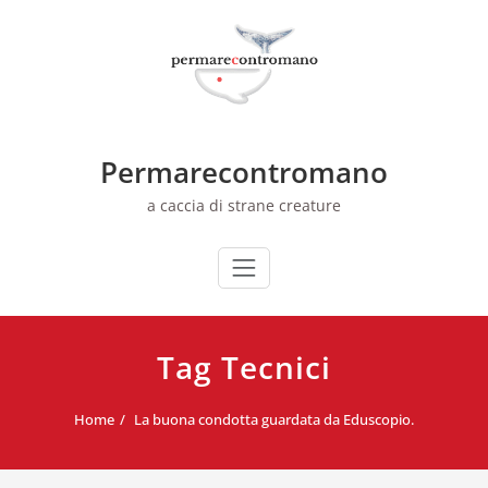
Skip
to
content
Permarecontromano
a caccia di strane creature
Tag Tecnici
Home
La buona condotta guardata da Eduscopio.