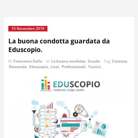
10 Novembre 2019
La buona condotta guardata da
Eduscopio.
Di
Francesco Gallo
in
La buona condotta
,
Scuola
Tag
Cosenza
,
Domande
,
Eduscopio
,
Licei
,
Professionali
,
Tecnici