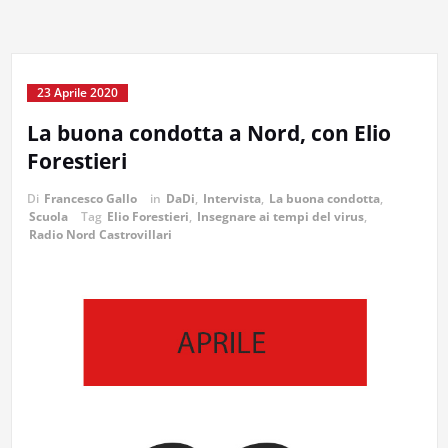
23 Aprile 2020
La buona condotta a Nord, con Elio
Forestieri
Di
Francesco Gallo
in
DaDi
,
Intervista
,
La buona condotta
,
Scuola
Tag
Elio Forestieri
,
Insegnare ai tempi del virus
,
Radio Nord Castrovillari