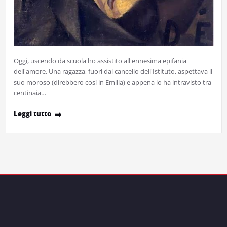
Oggi, uscendo da scuola ho assistito all'ennesima epifania
dell'amore. Una ragazza, fuori dal cancello dell'Istituto, aspettava il
suo moroso (direbbero così in Emilia) e appena lo ha intravisto tra
centinaia…
Leggi tutto