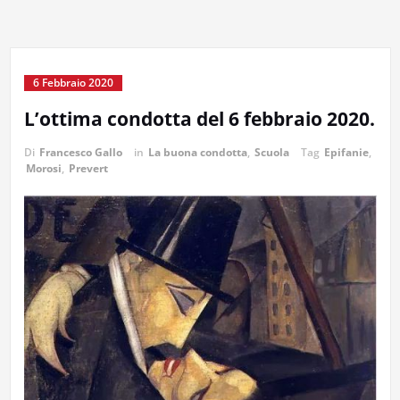
6 Febbraio 2020
L’ottima condotta del 6 febbraio 2020.
Di
Francesco Gallo
in
La buona condotta
,
Scuola
Tag
Epifanie
,
Morosi
,
Prevert