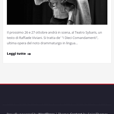
Il prossimo 26 e 27 ottobre andrà in scena, al Teatro Sybaris, un
testo di Raffaele Viviani. Si tratta de' "I Dieci Comandamenti",
ultima opera del noto drammaturgo in lingua…
Leggi tutto
Proudly powered by
WordPress
| Theme:
Content
by SpiceThemes