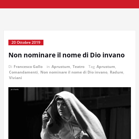
20 Ottobre 2019
Non nominare il nome di Dio invano
Di
Francesco Gallo
in
Aprustum
,
Teatro
Tag
Aprustum
,
Comandamenti
,
Non nominare il nome di Dio invano
,
Radure
,
Viviani