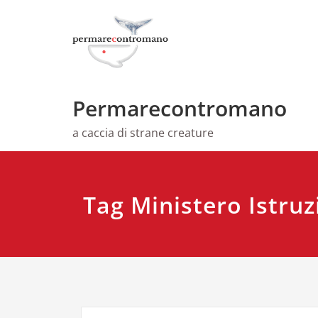
Skip
to
content
Permarecontromano
a caccia di strane creature
Tag Ministero Istru