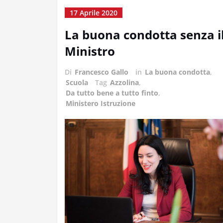
17 Aprile 2020
La buona condotta senza i
Ministro
Di
Francesco Gallo
in
La buona condotta
,
Scuola
Tag
Azzolina
,
Da tutto bene a tutto finto
,
Ministero Istruzione