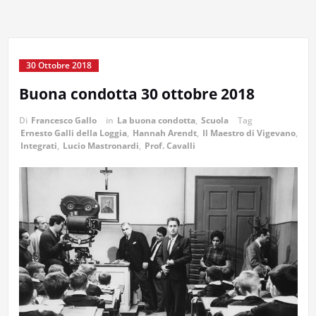
30 Ottobre 2018
Buona condotta 30 ottobre 2018
Di
Francesco Gallo
in
La buona condotta
,
Scuola
Tag
Ernesto Galli della Loggia
,
Hannah Arendt
,
Il Maestro di Vigevano
,
Integrati
,
Lucio Mastronardi
,
Prof. Cavalli