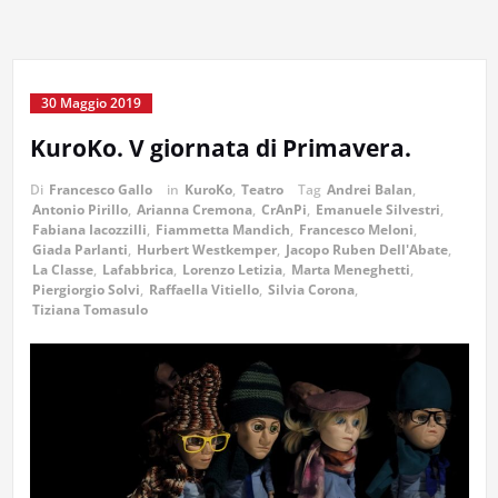
30 Maggio 2019
KuroKo. V giornata di Primavera.
Di
Francesco Gallo
in
KuroKo
,
Teatro
Tag
Andrei Balan
,
Antonio Pirillo
,
Arianna Cremona
,
CrAnPi
,
Emanuele Silvestri
,
Fabiana Iacozzilli
,
Fiammetta Mandich
,
Francesco Meloni
,
Giada Parlanti
,
Hurbert Westkemper
,
Jacopo Ruben Dell'Abate
,
La Classe
,
Lafabbrica
,
Lorenzo Letizia
,
Marta Meneghetti
,
Piergiorgio Solvi
,
Raffaella Vitiello
,
Silvia Corona
,
Tiziana Tomasulo