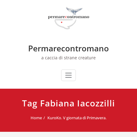
Skip
to
content
Permarecontromano
a caccia di strane creature
Tag Fabiana Iacozzilli
Home
KuroKo. V giornata di Primavera.