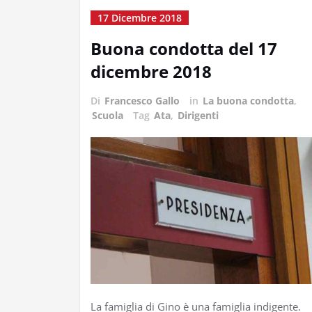
17 Dicembre 2018
Buona condotta del 17
dicembre 2018
Di
Francesco Gallo
in
La buona condotta
,
Scuola
Tag
Ata
,
Dirigenti
La famiglia di Gino è una famiglia indigente.