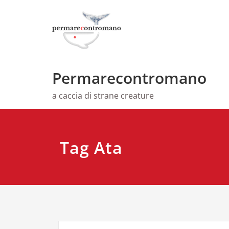
Skip
to
content
Permarecontromano
a caccia di strane creature
Tag Ata