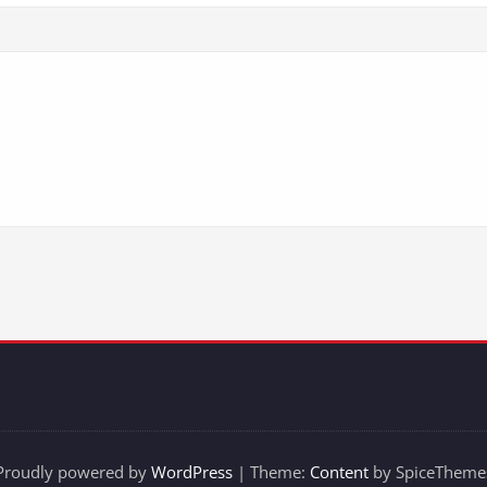
Proudly powered by
WordPress
| Theme:
Content
by SpiceTheme