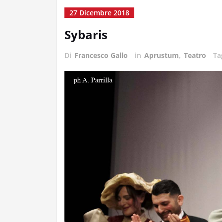
27 Dicembre 2018
Sybaris
Di
Francesco Gallo
in
Aprustum
,
Teatro
T