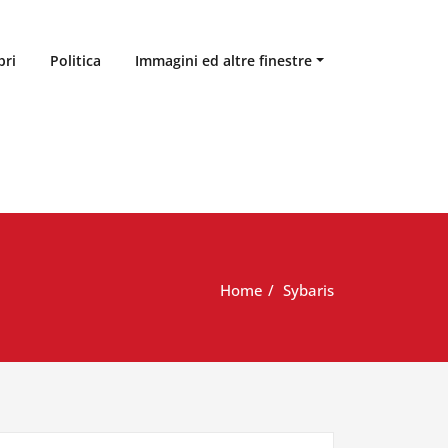
bri
Politica
Immagini ed altre finestre
Home
Sybaris