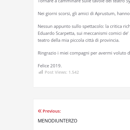
Tornare a camminare sulle tavole del teatro Syb
Nei giorni scorsi, gli amici di Aprustum, han
Nessun appunto sullo spettacolo: la critica r
Eduardo Scarpetta, sui meccanismi comici de’
teatro della mia piccola città di provincia.
Ringrazio i miei compagni per avermi voluto di
Felice 2019.
Post Views:
1.542
Previous:
Navigazione
MENODIUNTERZO
articoli