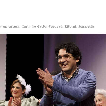
ag
Aprustum
,
Casimiro Gatto
,
Feydeau
,
Ritorni
,
Scarpetta