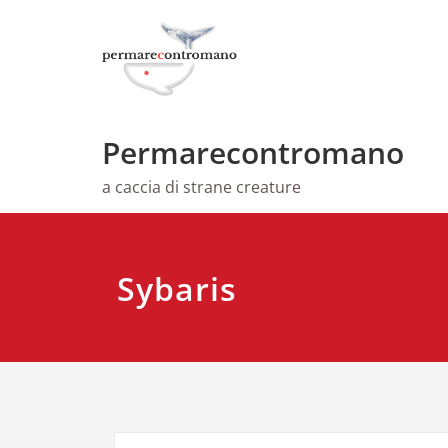
Skip
to
content
Permarecontromano
a caccia di strane creature
Sybaris