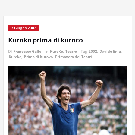
3 Giugno 2002
Kuroko prima di kuroco
Di
Francesco Gallo
in
KuroKo
,
Teatro
Tag
2002
,
Davide Enia
,
Kuroko
,
Prima di Kuroko
,
Primavera dei Teatri