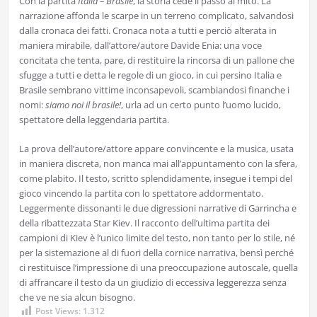
Con la partita
Italia – Brasile
, la storia cede il passo al mito. La
narrazione affonda le scarpe in un terreno complicato, salvandosi
dalla cronaca dei fatti. Cronaca nota a tutti e perciò alterata in
maniera mirabile, dall’attore/autore Davide Enia: una voce
concitata che tenta, pare, di restituire la rincorsa di un pallone che
sfugge a tutti e detta le regole di un gioco, in cui persino Italia e
Brasile sembrano vittime inconsapevoli, scambiandosi finanche i
nomi:
siamo noi il brasile!
, urla ad un certo punto l’uomo lucido,
spettatore della leggendaria partita.
La prova dell’autore/attore appare convincente e la musica, usata
in maniera discreta, non manca mai all’appuntamento con la sfera,
come plabito. Il testo, scritto splendidamente, insegue i tempi del
gioco vincendo la partita con lo spettatore addormentato.
Leggermente dissonanti le due digressioni narrative di Garrincha e
della ribattezzata Star Kiev. Il racconto dell’ultima partita dei
campioni di Kiev è l’unico limite del testo, non tanto per lo stile, né
per la sistemazione al di fuori della cornice narrativa, bensì perché
ci restituisce l’impressione di una preoccupazione autoscale, quella
di affrancare il testo da un giudizio di eccessiva leggerezza senza
che ve ne sia alcun bisogno.
Post Views:
1.312