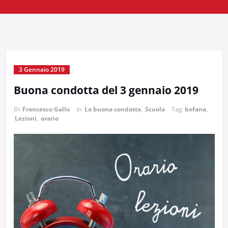
3 Gennaio 2019
Buona condotta del 3 gennaio 2019
Di
Francesco Gallo
in
La buona condotta
,
Scuola
Tag
befana
,
Lezioni
,
orario