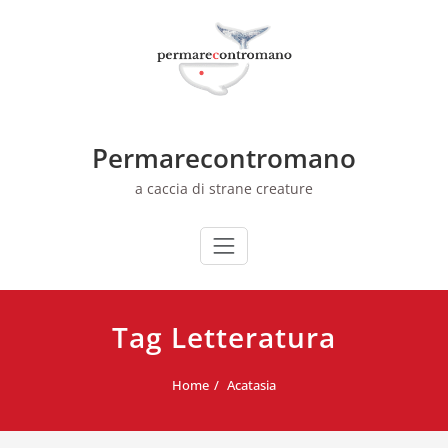
Skip
to
content
Permarecontromano
a caccia di strane creature
Tag Letteratura
Home
Acatasia