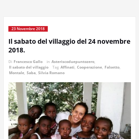
23 Novembre 2018
Il sabato del villaggio del 24 novembre
2018.
Di
Francesco Gallo
in
Asteriscoduepuntozero
,
Il sabato del villaggio
Tag
Affinati
,
Cooperazione
,
Falsetto
,
Montale
,
Saba
,
Silvia Romano