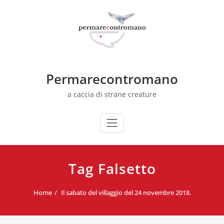
Skip
to
content
Permarecontromano
a caccia di strane creature
Tag Falsetto
Home
Il sabato del villaggio del 24 novembre 2018.