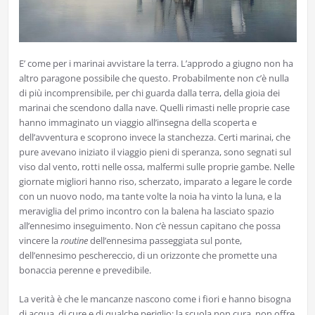
E’ come per i marinai avvistare la terra. L’approdo a giugno non ha
altro paragone possibile che questo. Probabilmente non c’è nulla
di più incomprensibile, per chi guarda dalla terra, della gioia dei
marinai che scendono dalla nave. Quelli rimasti nelle proprie case
hanno immaginato un viaggio all’insegna della scoperta e
dell’avventura e scoprono invece la stanchezza. Certi marinai, che
pure avevano iniziato il viaggio pieni di speranza, sono segnati sul
viso dal vento, rotti nelle ossa, malfermi sulle proprie gambe. Nelle
giornate migliori hanno riso, scherzato, imparato a legare le corde
con un nuovo nodo, ma tante volte la noia ha vinto la luna, e la
meraviglia del primo incontro con la balena ha lasciato spazio
all’ennesimo inseguimento. Non c’è nessun capitano che possa
vincere la
routine
dell’ennesima passeggiata sul ponte,
dell’ennesimo peschereccio, di un orizzonte che promette una
bonaccia perenne e prevedibile.
La verità è che le mancanze nascono come i fiori e hanno bisogna
di acqua, di cure e di qualche periglio: la scuola non cura, non offre