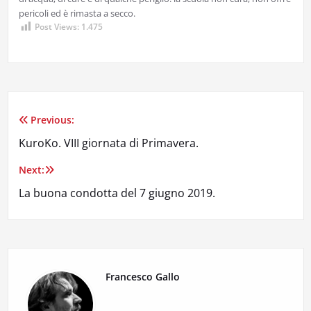
pericoli ed è rimasta a secco.
Post Views:
1.475
Previous:
Navigazione
KuroKo. VIII giornata di Primavera.
articoli
Next:
La buona condotta del 7 giugno 2019.
Francesco Gallo