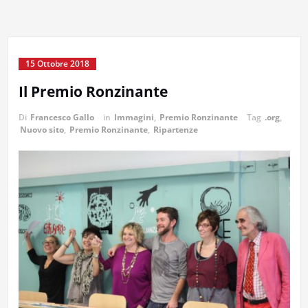
15 Ottobre 2018
Il Premio Ronzinante
Di
Francesco Gallo
in
Immagini
,
Premio Ronzinante
Tag
.org
,
Nuovo sito
,
Premio Ronzinante
,
Ripartenze