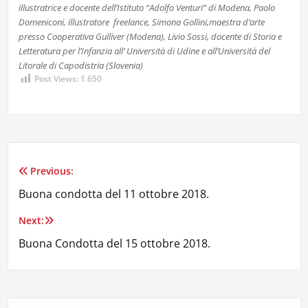
illustratrice e docente dell’Istituto “Adolfo Venturi” di Modena, Paolo
Domeniconi, illustratore freelance, Simona Gollini,maestra d’arte
presso Cooperativa Gulliver (Modena), Livio Sossi, docente di Storia e
Letteratura per l’Infanzia all’ Università di Udine e all’Università del
Litorale di Capodistria (Slovenia)
Post Views:
1.650
Previous:
Navigazione
Buona condotta del 11 ottobre 2018.
articoli
Next:
Buona Condotta del 15 ottobre 2018.