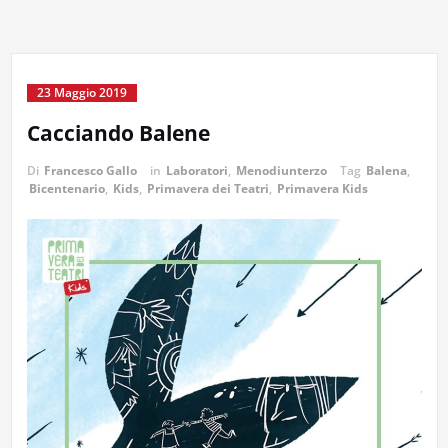
23 Maggio 2019
Cacciando Balene
Di
Francesco Gallo
in
Laboratori
,
Menodiunterzo
Tag
Balena
,
Bicentenario
,
Kids
,
Primavera dei Teatri
,
Primavera Kids