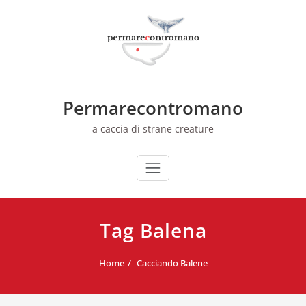
Skip
to
content
Permarecontromano
a caccia di strane creature
Tag Balena
Home
Cacciando Balene