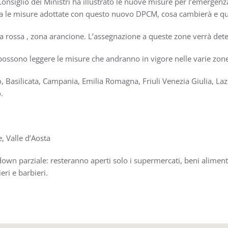
Consiglio dei Ministri ha illustrato le nuove misure per l’emerge
iva le misure adottate con questo nuovo DPCM, cosa cambierà e q
a rossa , zona arancione. L’assegnazione a queste zone verrà deter
si possono leggere le misure che andranno in vigore nelle varie zon
, Basilicata, Campania, Emilia Romagna, Friuli Venezia Giulia, Laz
.
, Valle d’Aosta
wn parziale: resteranno aperti solo i supermercati, beni alimentar
ri e barbieri.