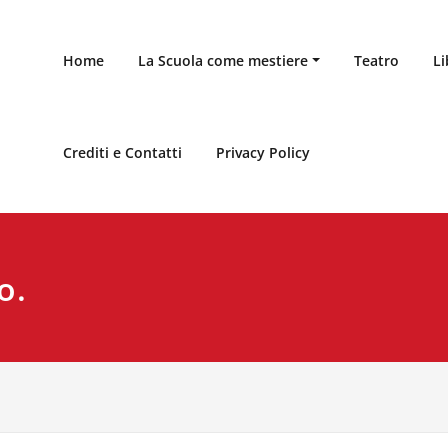
Home
La Scuola come mestiere
Teatro
Li
Crediti e Contatti
Privacy Policy
o.