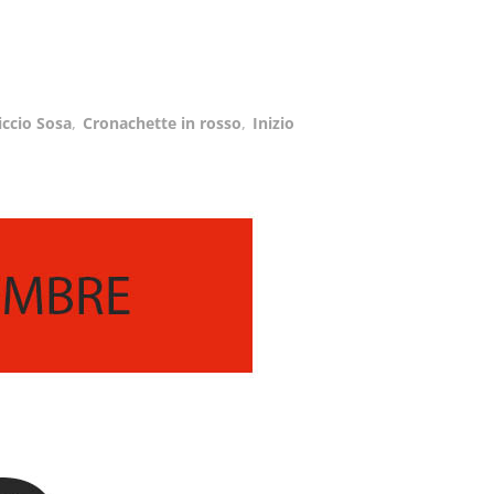
iccio Sosa
,
Cronachette in rosso
,
Inizio