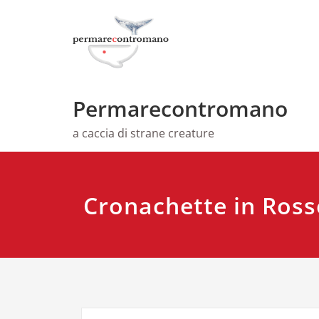
Skip
to
content
Permarecontromano
a caccia di strane creature
Cronachette in Ross