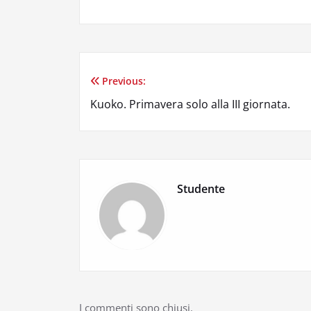
Previous:
Navigazione
Kuoko. Primavera solo alla III giornata.
articoli
Studente
I commenti sono chiusi.