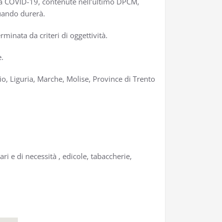
nza COVID-19, contenute nell’ultimo DPCM,
uando durerà.
minata da criteri di oggettività.
e.
io, Liguria, Marche, Molise, Province di Trento
i e di necessità , edicole, tabaccherie,