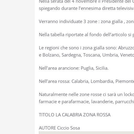
Nella serata del 4 novembre il Presidente del 
spiegando durante l’ennesima diretta televis
Verranno individuate 3 zone : zona gialla , zon
Nella tabella riportate al fondo dell’articolo 
Le regioni che sono i zona gialla sono: Abruzzo
e Bolzano, Sardegna, Toscana, Umbria, Veneto
Nell’area arancione: Puglia, Sicilia.
Nell’area rossa: Calabria, Lombardia, Piemonte
Naturalmente nelle zone rosse ci sarà un lockdo
farmacie e parafarmacie, lavanderie, parrucchie
TITOLO LA CALABRIA ZONA ROSSA
AUTORE Ciccio Sosa