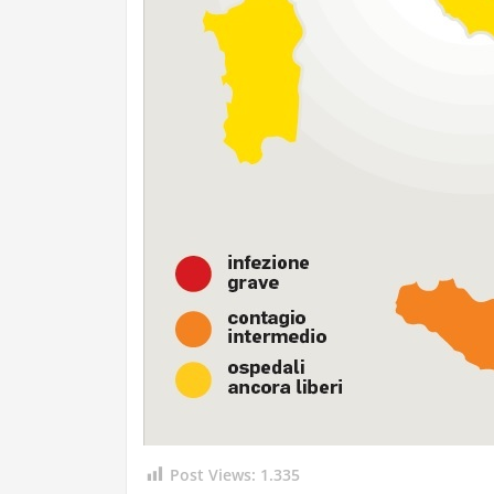
Post Views:
1.335