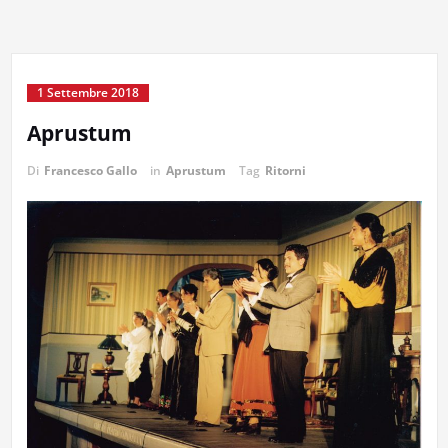
1 Settembre 2018
Aprustum
Di
Francesco Gallo
in
Aprustum
Tag
Ritorni