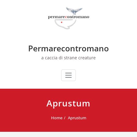
Skip
to
content
Permarecontromano
a caccia di strane creature
Aprustum
Home
Aprustum