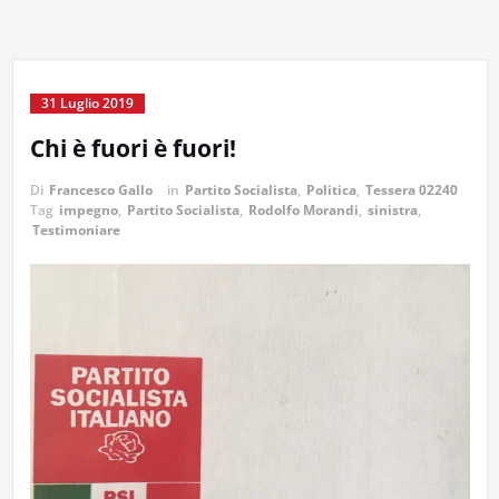
31 Luglio 2019
Chi è fuori è fuori!
Di
Francesco Gallo
in
Partito Socialista
,
Politica
,
Tessera 02240
Tag
impegno
,
Partito Socialista
,
Rodolfo Morandi
,
sinistra
,
Testimoniare