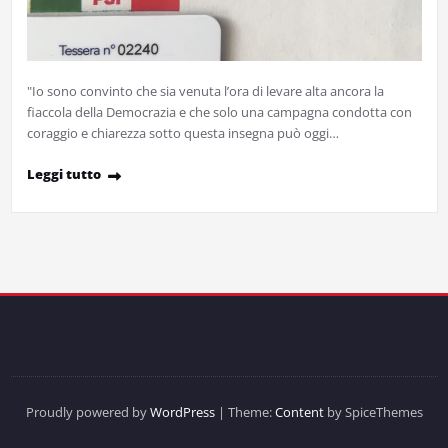
"Io sono convinto che sia venuta l’ora di levare alta ancora la
fiaccola della Democrazia e che solo una campagna condotta con
coraggio e chiarezza sotto questa insegna può oggi…
Leggi tutto
Proudly powered by
WordPress
| Theme:
Content
by SpiceThemes