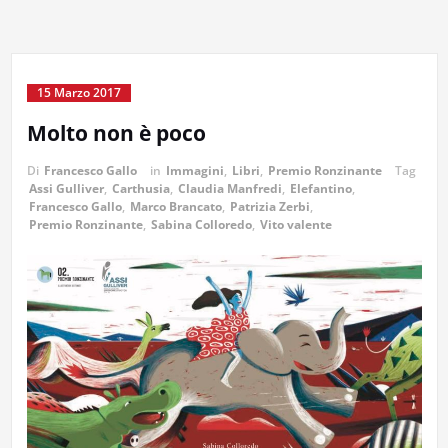
15 Marzo 2017
Molto non è poco
Di
Francesco Gallo
in
Immagini
,
Libri
,
Premio Ronzinante
Tag
Assi Gulliver
,
Carthusia
,
Claudia Manfredi
,
Elefantino
,
Francesco Gallo
,
Marco Brancato
,
Patrizia Zerbi
,
Premio Ronzinante
,
Sabina Colloredo
,
Vito valente