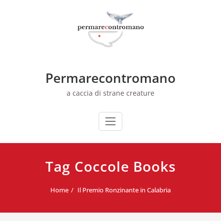
Skip
to
content
Permarecontromano
a caccia di strane creature
Tag Coccole Books
Home
Il Premio Ronzinante in Calabria