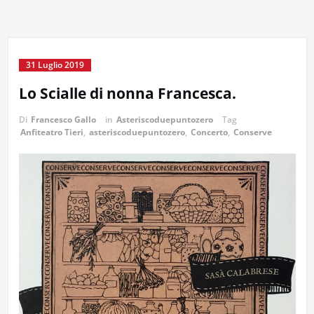
31 Luglio 2019
Lo Scialle di nonna Francesca.
Di
Francesco Gallo
in
Asteriscoduepuntozero
Tag
Anfiteatro Tieri
,
asteriscoduepuntozero
,
Concerto
,
Conserve