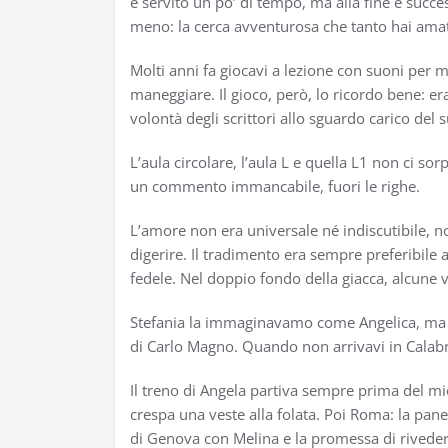
è servito un po’ di tempo, ma alla fine è succe
meno: la cerca avventurosa che tanto hai amato
Molti anni fa giocavi a lezione con suoni per m
maneggiare. Il gioco, però, lo ricordo bene: er
volontà degli scrittori allo sguardo carico del
L’aula circolare, l’aula L e quella L1 non ci 
un commento immancabile, fuori le righe.
L’amore non era universale né indiscutibile, n
digerire. Il tradimento era sempre preferibile 
fedele. Nel doppio fondo della giacca, alcune v
Stefania la immaginavamo come Angelica, ma n
di Carlo Magno. Quando non arrivavi in Calabri
Il treno di Angela partiva sempre prima del mi
crespa una veste alla folata. Poi Roma: la panett
di Genova con Melina e la promessa di riveder