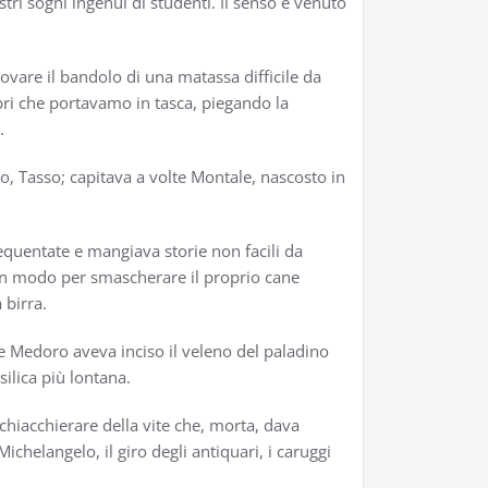
tri sogni ingenui di studenti. Il senso è venuto
rovare il bandolo di una matassa difficile da
ibri che portavamo in tasca, piegando la
.
o, Tasso; capitava a volte Montale, nascosto in
requentate e mangiava storie non facili da
n modo per smascherare il proprio cane
 birra.
 Medoro aveva inciso il veleno del paladino
ilica più lontana.
chiacchierare della vite che, morta, dava
Michelangelo, il giro degli antiquari, i caruggi