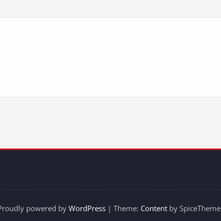
Proudly powered by
WordPress
| Theme:
Content
by SpiceTheme