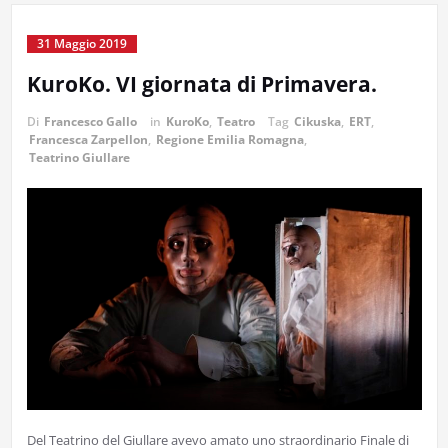
31 Maggio 2019
KuroKo. VI giornata di Primavera.
Di
Francesco Gallo
in
KuroKo
,
Teatro
Tag
Cikuska
,
ERT
,
Francesca Zarpellon
,
Regione Emilia Romagna
,
Teatrino Giullare
Del Teatrino del Giullare avevo amato uno straordinario Finale di