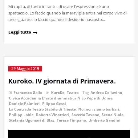
Mi capita, di tanto in tanto, di usare l'espressione è uno
spettacolo. Lo faccio quando la meraviglia entra nel corpo vivo di
uno sguardo; lo faccio quando il desiderio nascosto…
Leggi tutto
29 Maggio 2019
Kuroko. IV giornata di Primavera.
Di
Francesco Gallo
in
KuroKo
,
Teatro
Tag
Andrea Collavino
,
Civica Accademia D’arte drammatica Nico Pepe di Udine
,
Daniele Palmieri
,
Filippo Gessi
,
La Contrada Teatro Stabile di Trieste
,
Noi non siamo barbari
,
Philipp Lohle
,
Roberto Vinattieri
,
Saverio Tavano
,
Scena Nuda
,
Stefania Ugomari di Blas
,
Teresa Timpano
,
Umberto Gandini