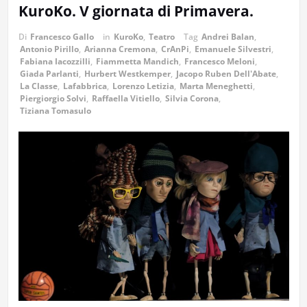
KuroKo. V giornata di Primavera.
Di
Francesco Gallo
in
KuroKo
,
Teatro
Tag
Andrei Balan
,
Antonio Pirillo
,
Arianna Cremona
,
CrAnPi
,
Emanuele Silvestri
,
Fabiana Iacozzilli
,
Fiammetta Mandich
,
Francesco Meloni
,
Giada Parlanti
,
Hurbert Westkemper
,
Jacopo Ruben Dell'Abate
,
La Classe
,
Lafabbrica
,
Lorenzo Letizia
,
Marta Meneghetti
,
Piergiorgio Solvi
,
Raffaella Vitiello
,
Silvia Corona
,
Tiziana Tomasulo