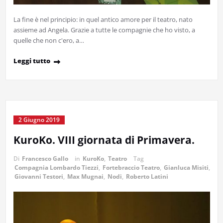
La fine è nel principio: in quel antico amore per il teatro, nato
assieme ad Angela. Grazie a tutte le compagnie che ho visto, a
quelle che non c'ero, a…
Leggi tutto
2 Giugno 2019
KuroKo. VIII giornata di Primavera.
Di
Francesco Gallo
in
KuroKo
,
Teatro
Tag
Compagnia Lombardo Tiezzi
,
Fortebraccio Teatro
,
Gianluca Misiti
,
Giovanni Testori
,
Max Mugnai
,
Nodi
,
Roberto Latini