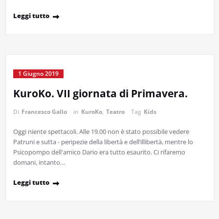
Leggi tutto
1 Giugno 2019
KuroKo. VII giornata di Primavera.
Di
Francesco Gallo
in
KuroKo
,
Teatro
Tag
Kids
Oggi niente spettacoli. Alle 19.00 non è stato possibile vedere
Patruni e sutta - peripezie della libertà e dell’illibertà, mentre lo
Psicopompo dell'amico Dario era tutto esaurito. Ci rifaremo
domani, intanto…
Leggi tutto