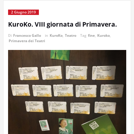
2 Giugno 2019
KuroKo. VIII giornata di Primavera.
Di
Francesco Gallo
in
KuroKo
,
Teatro
Tag
fine
,
Kuroko
,
Primavera dei Teatri