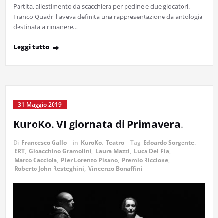
Partita, allestimento da scacchiera per pedine e due giocatori.
Franco Quadri l'aveva definita una rappresentazione da antologia
destinata a rimanere…
Leggi tutto
31 Maggio 2019
KuroKo. VI giornata di Primavera.
Di
Francesco Gallo
in
KuroKo
,
Teatro
Tag
Edoardo Sorgente
,
ERT
,
Gioacchino Gramolini
,
Laura Mazzi
,
Luca Del Pia
,
Marco Cacciola
,
Pier Lorenzo Pisano
,
Premio Riccione
,
Roberto John Resteghini
,
Vincenzo Bonaffini