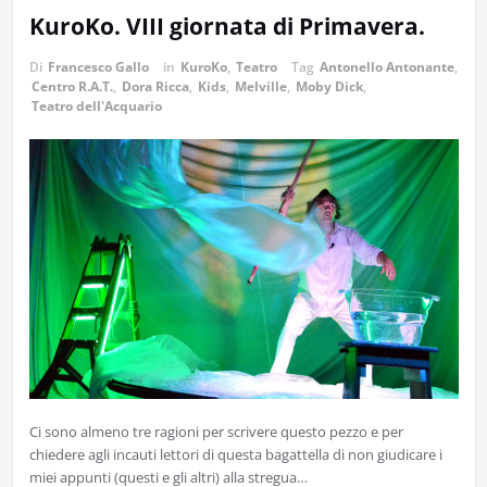
KuroKo. VIII giornata di Primavera.
Di
Francesco Gallo
in
KuroKo
,
Teatro
Tag
Antonello Antonante
,
Centro R.A.T.
,
Dora Ricca
,
Kids
,
Melville
,
Moby Dick
,
Teatro dell'Acquario
Ci sono almeno tre ragioni per scrivere questo pezzo e per
chiedere agli incauti lettori di questa bagattella di non giudicare i
miei appunti (questi e gli altri) alla stregua…