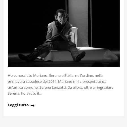
Ho conosciuto Mariano, Serena e Stella, nell'ordine, nella
primavera sassolese del 2014. Mariano mi fu presentato da
un'amica comune, Serena Lenzotti. Da allora, oltre a ringraziare
Serena, ho avuto il…
Leggi tutto