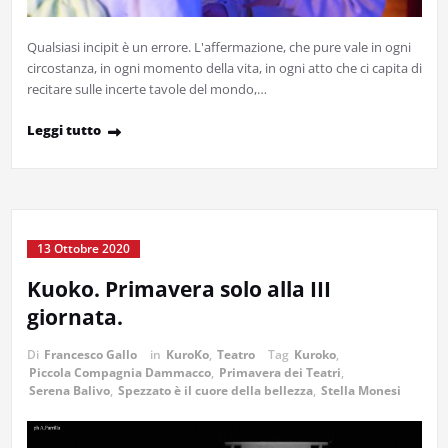
Qualsiasi incipit è un errore. L'affermazione, che pure vale in ogni
circostanza, in ogni momento della vita, in ogni atto che ci capita di
recitare sulle incerte tavole del mondo,…
Leggi tutto
13 Ottobre 2020
Kuoko. Primavera solo alla III
giornata.
Di
Francesco Gallo
in
KuroKo
,
Teatro
Tag
Kuroko
,
Piccola Compagnia Dammacco
,
Primavera dei Teatri
,
Serena Balivo
,
Spezzato è il cuore della bellezza
,
Stella Monesi