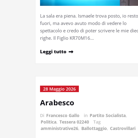
La sala era piena. Ismaele trova posto, io rest
fuori, ma avevo avuto modo di vedere lo
spettacolo e credo di poter scrivere le mie diec
righe. Il Figlio KR70M16…
Leggi tutto
28 Maggio 2026
Arabesco
Di
Francesco Gallo
in
Partito Socialista
,
Politica
,
Tessera 02240
Tag
amministrative26
,
Ballottaggio
,
Castrovillari