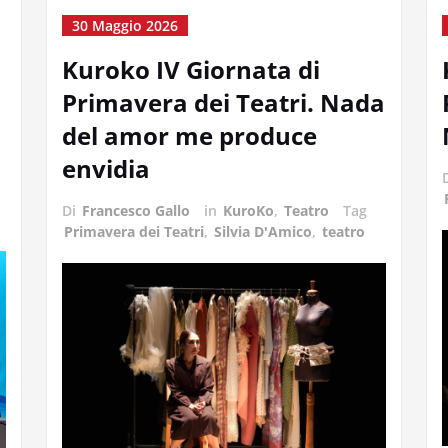
30 Maggio 2026
Kuroko IV Giornata di
Primavera dei Teatri. Nada
del amor me produce
envidia
Di
Francesco Gallo
in
KuroKo
,
Teatro
Tag
Primavera dei Teatri
,
Silvia D'Amico
,
teatro