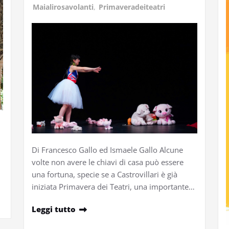
Maialirosavolanti
,
Primaveradeiteatri
Di Francesco Gallo ed Ismaele Gallo Alcune
volte non avere le chiavi di casa può essere
una fortuna, specie se a Castrovillari è già
iniziata Primavera dei Teatri, una importante…
Leggi tutto