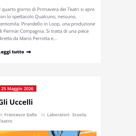
Il quarto giorno di Primavera dei Teatri si apre
con lo spettacolo Qualcuno, nessuno,
centomila. Pirandello in Loop, una produzione
di Permàr Compagnia. Si tratta di una pièce
diretta da Mario Perrotta e…
Leggi tutto
25 Maggio 2026
Gli Uccelli
Di
Francesco Gallo
in
Laboratori
,
Scuola
,
Teatro