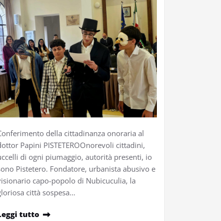
Conferimento della cittadinanza onoraria al
dottor Papini PISTETEROOnorevoli cittadini,
uccelli di ogni piumaggio, autorità presenti, io
sono Pistetero. Fondatore, urbanista abusivo e
visionario capo-popolo di Nubicuculia, la
gloriosa città sospesa…
Leggi tutto