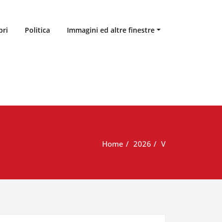
bri
Politica
Immagini ed altre finestre
Home
2026
V