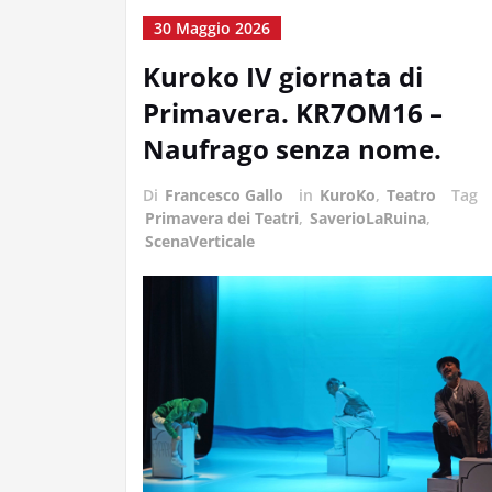
30 Maggio 2026
Kuroko IV giornata di
Primavera. KR7OM16 –
Naufrago senza nome.
Di
Francesco Gallo
in
KuroKo
,
Teatro
Tag
Primavera dei Teatri
,
SaverioLaRuina
,
ScenaVerticale