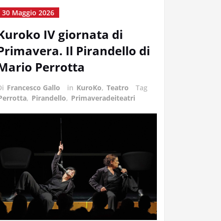
30 Maggio 2026
Kuroko IV giornata di
Primavera. Il Pirandello di
Mario Perrotta
Di
Francesco Gallo
in
KuroKo
,
Teatro
Tag
Perrotta
,
Pirandello
,
Primaveradeiteatri